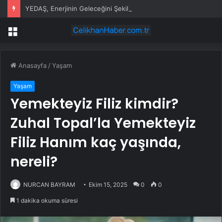
YEDAŞ, Enerjinin Geleceğini Şekillendirecek Genç Yetenekleri Arıyor
Menü
Anasayfa
/
Yaşam
Yaşam
Yemekteyiz Filiz kimdir?
Zuhal Topal’la Yemekteyiz
Filiz Hanım kaç yaşında,
nereli?
NURCAN BAYRAM
Ekim 15, 2025
0
0
1 dakika okuma süresi