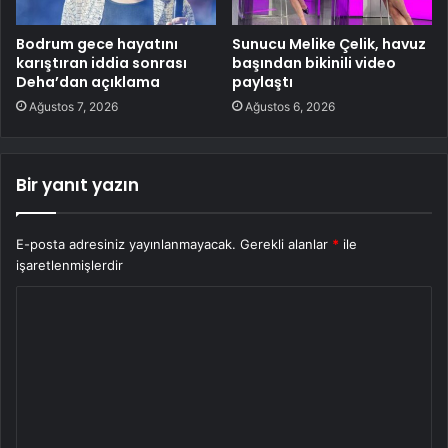
Bodrum gece hayatını
Sunucu Melike Çelik, havuz
karıştıran iddia sonrası
başından bikinili video
Deha’dan açıklama
paylaştı
Ağustos 7, 2026
Ağustos 6, 2026
Bir yanıt yazın
E-posta adresiniz yayınlanmayacak.
Gerekli alanlar
*
ile
işaretlenmişlerdir
Y
o
r
u
m