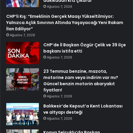
dakikadan kriz çıkardı
Ağustos 7, 2026
CHP’li Kış: “Emeklinin Gerçek Maaşı Yükseltilmiyor;
Yalnızca Açlık Sınırının Altında Yaşayacağı Yeni Rakam
İlan Ediliyor”
Ağustos 7, 2026
CHP’de İl Başkan Özgür Çelik ve 39 ilçe
başkanı istifa etti
Ağustos 7, 2026
23 Temmuz benzine, mazota,
motorine zam veya indirim var mı?
Güncel benzin motorin akaryakıt
fiyatları!
Ağustos 7, 2026
Balıkesir’de Kepsut’a Kent Lokantası
ve altyapı desteği
Ağustos 7, 2026
Konya Selçuklu’da Başkan