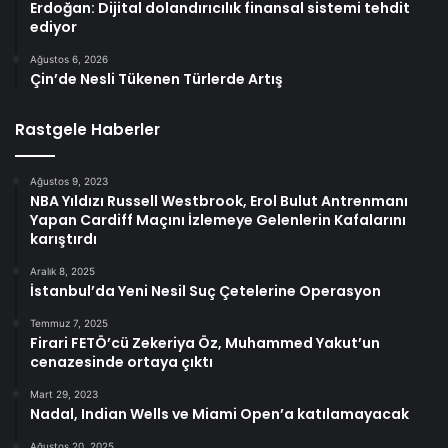
Erdoğan: Dijital dolandırıcılık finansal sistemi tehdit
ediyor
Ağustos 6, 2026
Çin’de Nesli Tükenen Türlerde Artış
Rastgele Haberler
Ağustos 9, 2023
NBA Yıldızı Russell Westbrook, Erol Bulut Antrenmanı
Yapan Cardiff Maçını İzlemeye Gelenlerin Kafalarını
karıştırdı
Aralık 8, 2025
İstanbul’da Yeni Nesil Suç Çetelerine Operasyon
Temmuz 7, 2025
Firari FETÖ’cü Zekeriya Öz, Muhammed Yakut’un
cenazesinde ortaya çıktı
Mart 29, 2023
Nadal, Indian Wells ve Miami Open’a katılamayacak
Ağustos 20, 2025