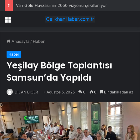
Van Gölü Havzası’nın 2050 vizyonu şekilleniyor
Menü
Anasayfa
/
Haber
Haber
Yeşilay Bölge Toplantısı
Samsun’da Yapıldı
DİLAN BİÇER
Ağustos 5, 2025
0
0
Bir dakikadan az