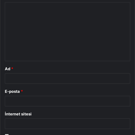
Y
o
r
u
m
*
Ad
*
E-posta
*
İnternet sitesi