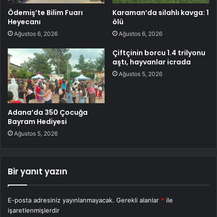
Ödemiş’te Bilim Fuarı
Karaman’da silahlı kavga: 1
Heyecanı
ölü
Ağustos 6, 2026
Ağustos 6, 2026
Çiftçinin borcu 1.4 trilyonu
aştı, hayvanlar icrada
Ağustos 5, 2026
Adana’da 350 Çocuğa
Bayram Hediyesi
Ağustos 5, 2026
Bir yanıt yazın
E-posta adresiniz yayınlanmayacak.
Gerekli alanlar
*
ile
işaretlenmişlerdir