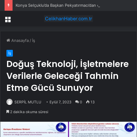
Konya Selçuklu’da Başkan Pekyatırmacı’dan esnaf ziyareti
Menü
Anasayfa
/
İş
İş
Doğuş Teknoloji, İşletmelere
Verilerle Geleceği Tahmin
Etme Gücü Sunuyor
SERPİL MUTLU
Eylül 7, 2023
0
13
2 dakika okuma süresi