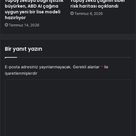
Yapay zekâya bağlı işsizlik
Yapay zeka çağının siber
büyürken, ABD AI çağına
risk haritası açıklandı
uygun yeni bir lise modeli
Temmuz 6, 2026
hazırlıyor
Temmuz 14, 2026
Bir yanıt yazın
E-posta adresiniz yayınlanmayacak.
Gerekli alanlar
*
ile
işaretlenmişlerdir
Y
o
r
u
m
*