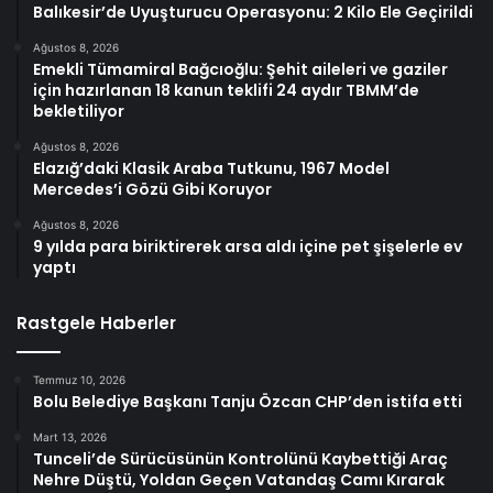
Balıkesir’de Uyuşturucu Operasyonu: 2 Kilo Ele Geçirildi
Ağustos 8, 2026
Emekli Tümamiral Bağcıoğlu: Şehit aileleri ve gaziler
için hazırlanan 18 kanun teklifi 24 aydır TBMM’de
bekletiliyor
Ağustos 8, 2026
Elazığ’daki Klasik Araba Tutkunu, 1967 Model
Mercedes’i Gözü Gibi Koruyor
Ağustos 8, 2026
9 yılda para biriktirerek arsa aldı içine pet şişelerle ev
yaptı
Rastgele Haberler
Temmuz 10, 2026
Bolu Belediye Başkanı Tanju Özcan CHP’den istifa etti
Mart 13, 2026
Tunceli’de Sürücüsünün Kontrolünü Kaybettiği Araç
Nehre Düştü, Yoldan Geçen Vatandaş Camı Kırarak