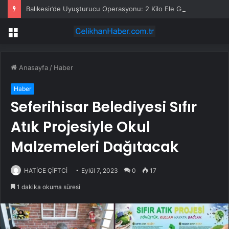
Balıkesir’de Uyuşturucu Operasyonu: 2 Kilo Ele Geçirildi
Menü
Anasayfa
/
Haber
Haber
Seferihisar Belediyesi Sıfır
Atık Projesiyle Okul
Malzemeleri Dağıtacak
HATİCE ÇİFTCİ
Eylül 7, 2023
0
17
1 dakika okuma süresi