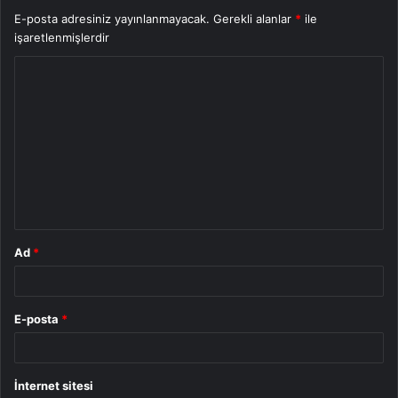
E-posta adresiniz yayınlanmayacak.
Gerekli alanlar
*
ile
işaretlenmişlerdir
Y
o
r
u
m
*
Ad
*
E-posta
*
İnternet sitesi