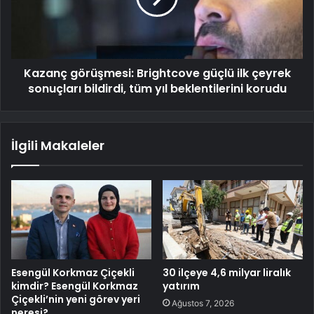
Kazanç görüşmesi: Brightcove güçlü ilk çeyrek
sonuçları bildirdi, tüm yıl beklentilerini korudu
İlgili Makaleler
Esengül Korkmaz Çiçekli
30 ilçeye 4,6 milyar liralık
kimdir? Esengül Korkmaz
yatırım
Çiçekli’nin yeni görev yeri
Ağustos 7, 2026
neresi?