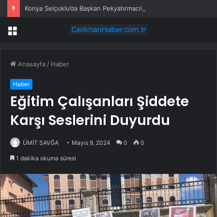
Konya Selçuklu’da Başkan Pekyatırmacı’dan esnaf ziyareti
Menü
Anasayfa
/
Haber
Haber
Eğitim Çalışanları Şiddete
Karşı Seslerini Duyurdu
ÜMİT SAVĞA
Mayıs 9, 2024
0
0
1 dakika okuma süresi