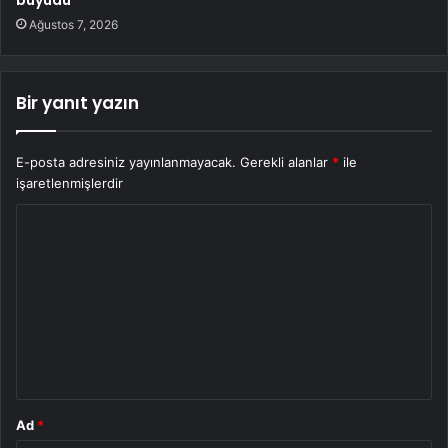
Ağustos 7, 2026
Bir yanıt yazın
E-posta adresiniz yayınlanmayacak.
Gerekli alanlar
*
ile
işaretlenmişlerdir
Y
o
r
u
m
*
Ad
*