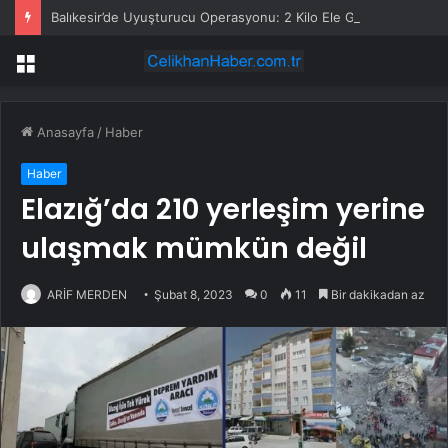
Balıkesir’de Uyuşturucu Operasyonu: 2 Kilo Ele Geçirildi
Menü
Anasayfa
/
Haber
Haber
Elazığ’da 210 yerleşim yerine
ulaşmak mümkün değil
ARİF MERDEN
Şubat 8, 2023
0
11
Bir dakikadan az