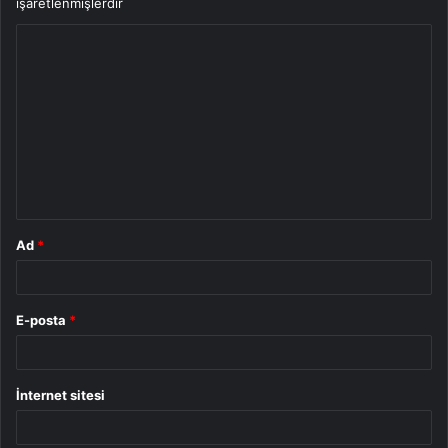
işaretlenmişlerdir
Y
o
r
u
m
*
Ad
*
E-posta
*
İnternet sitesi