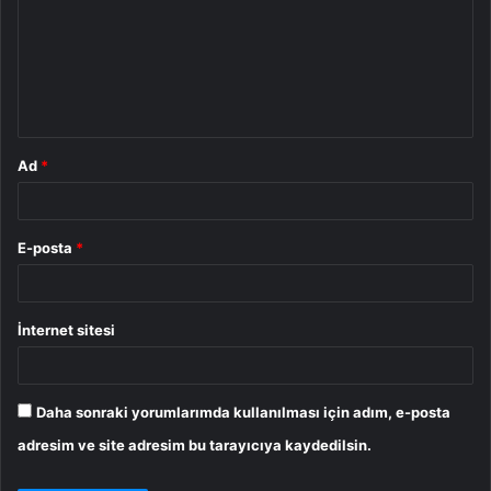
r
u
m
*
Ad
*
E-posta
*
İnternet sitesi
Daha sonraki yorumlarımda kullanılması için adım, e-posta
adresim ve site adresim bu tarayıcıya kaydedilsin.