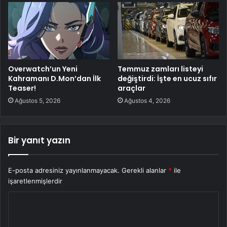
Overwatch’un Yeni
Temmuz zamları listeyi
Kahramanı D.Mon’dan İlk
değiştirdi: İşte en ucuz sıfır
Teaser!
araçlar
Ağustos 5, 2026
Ağustos 4, 2026
Bir yanıt yazın
E-posta adresiniz yayınlanmayacak.
Gerekli alanlar
*
ile
işaretlenmişlerdir
Y
o