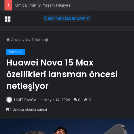
Ümit Elli’nin İyi Yaşam Hikayesi
Menü
Anasayfa
/
Teknoloji
Teknoloji
Huawei Nova 15 Max
özellikleri lansman öncesi
netleşiyor
ÜMİT SAVĞA
Mayıs 14, 2026
0
0
1 dakika okuma süresi