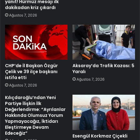
yanıt! Hürmüz mesajı ilk
dakikadan kriz çıkardı
Ağustos 7, 2026
CHP’de İl Başkan Özgür
Aksaray’da Trafik Kazası: 5
Çelik ve 39 ilçe başkanı
Yaralı
istifa etti
Ağustos 7, 2026
Ağustos 7, 2026
Kılıçdaroğlu’ndan Yeni
Partiye İlişkin İlk
Değerlendirme: “Ayrılanlar
Hakkında Olumsuz Yorum
Yapmayacağız, İktidarı
Eleştirmeye Devam
Edeceğiz”
Esengül Korkmaz Çiçekli