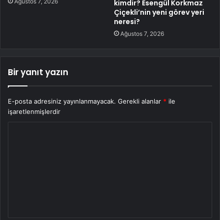
Ağustos 7, 2026
kimdir? Esengül Korkmaz
Çiçekli’nin yeni görev yeri
neresi?
Ağustos 7, 2026
Bir yanıt yazın
E-posta adresiniz yayınlanmayacak.
Gerekli alanlar
*
ile
işaretlenmişlerdir
Y
o
r
u
m
*