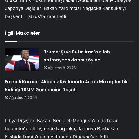
Ulusal Birlik Hükümeti Başbakanı Abdülhamid ed-Dibeybe,
Japonya Dışişleri Bakan Yardımcısı Nagaoka Kansuke’yi
başkent Trablus’ta kabul etti.
İlgili Makaleler
Trump: Şi ve Putin İran’a silah
satmayacaklarını söyledi
Ağustos 8, 2026
Emep’li Karaca, Akdeniz Kıyılarında Artan Mikroplastik
Kirliliği TBMM Gündemine Taşıdı
Ağustos 7, 2026
Libya Dışişleri Bakanı Necla el-Mengush’un da hazır
bulunduğu görüşmede Nagaoka, Japonya Başbakanı
Kishida Fumio’nun mektubunu Dibeybe’ye iletti.