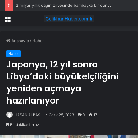
2 milyar yıllık dağın zirvesinde bambaşka bir dünya var
Menü
Anasayfa
/
Haber
Haber
Japonya, 12 yıl sonra
Libya’daki büyükelçiliğini
yeniden açmaya
hazırlanıyor
HASAN ALBAŞ
Ocak 25, 2023
0
17
Bir dakikadan az