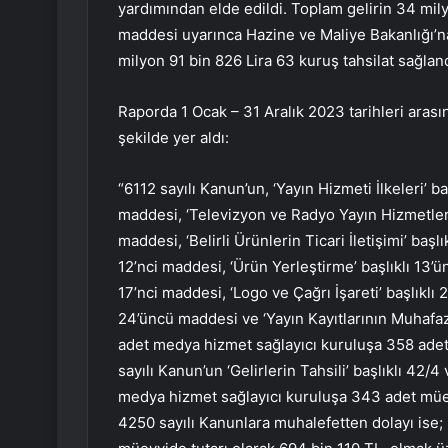
yardımından elde edildi. Toplam gelirin 34 mily
maddesi uyarınca Hazine ve Maliye Bakanlığı’na
milyon 91 bin 826 Lira 63 kuruş tahsilat sağland
Raporda 1 Ocak – 31 Aralık 2023 tarihleri arası
şekilde yer aldı:
“6112 sayılı Kanun’un, ‘Yayın Hizmeti İlkeleri’ ba
maddesi, ‘Televizyon ve Radyo Yayın Hizmetleri
maddesi, ‘Belirli Ürünlerin Ticari İletişimi’ baş
12’nci maddesi, ‘Ürün Yerleştirme’ başlıklı 13’
17’nci maddesi, ‘Logo ve Çağrı İşareti’ başlıklı
24’üncü maddesi ve ‘Yayın Kayıtlarının Muhafaza
adet medya hizmet sağlayıcı kuruluşa 358 adet
sayılı Kanun’un ‘Gelirlerin Tahsili’ başlıklı 42/
medya hizmet sağlayıcı kuruluşa 343 adet müey
4250 sayılı Kanunlara muhalefetten dolayı ise;