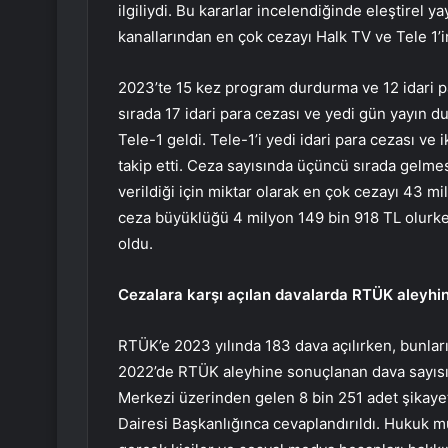
ilgiliydi. Bu kararlar incelendiğinde eleştirel
kanallarından en çok cezayı Halk TV ve Tele 1’i
2023’te 15 kez program durdurma ve 12 idari par
sırada 17 idari para cezası ve yedi gün yayın
Tele-1 geldi. Tele-1’i yedi idari para cezası v
takip etti. Ceza sayısında üçüncü sırada gelmesin
verildiği için miktar olarak en çok cezayı 43 m
ceza büyüklüğü 4 milyon 149 bin 918 TL olurken
oldu.
Cezalara karşı açılan davalarda RTÜK aleyhin
RTÜK’e 2023 yılında 183 dava açılırken, bunları
2022’de RTÜK aleyhine sonuçlanan dava sayısı
Merkezi üzerinden gelen 8 bin 251 adet şikaye
Dairesi Başkanlığınca cevaplandırıldı. Hukuk müş