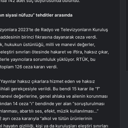
kında 142 adet suç duyurusunda bulundu.
ın siyasi nüfuzu” tehditler arasında
evizyonlara 2023’te de Radyo ve Televizyonların Kuruluş
addesinin birinci fıkrasına dayanarak ceza verdi.
ık, hukukun üstünlüğü, milli ve manevi değerler,
leştiri sınırları ötesinde hakaret ve iftira, haksız çıkar,
ntlerle yayıncılara sorumluluk yüklüyor. RTÜK, bu
toplam 126 ceza kararı verdi.
 “Yayınlar haksız çıkarlara hizmet eden ve haksız
lali gerekçesiyle verildi. Bu bendi 15 karar ile “f”
manevi değerlerine, genel ahlaka ve ailenin korunması
 Ardından 14 ceza “ı” bendinde yer alan “soruşturulması
anması, abartılı ses, efekt, müzik kullanılması…”
2 ayrı ceza kararıyla “alkol ve tütün ürünlerinin
 hayatın gizliliği, kişi ya da kuruluşları eleştiri sınırları