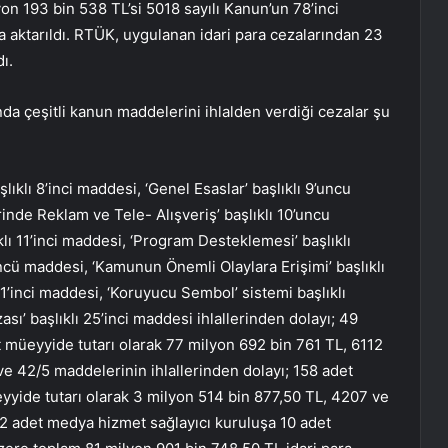
on 193 bin 538 TL’si 5018 sayılı Kanun’un 78’inci
 aktarıldı. RTÜK, uygulanan idari para cezalarından 23
ı.
nda çeşitli kanun maddelerini ihlalden verdiği cezalar şu
şlıklı 8’inci maddesi, ‘Genel Esaslar’ başlıklı 9’uncu
nde Reklam ve Tele- Alışveriş’ başlıklı 10’uncu
lıklı 11’inci maddesi, ‘Program Desteklemesi’ başlıklı
üncü maddesi, ‘Kamunun Önemli Olaylara Erişimi’ başlıklı
 21’inci maddesi, ‘Koruyucu Sembol’ sistemi başlıklı
sı’ başlıklı 25’inci maddesi ihlallerinden dolayı; 49
 müeyyide tutarı olarak 77 milyon 692 bin 761 TL, 6112
4 ve 42/5 maddelerinin ihlallerinden dolayı; 158 adet
yide tutarı olarak 3 milyon 514 bin 877,50 TL, 4207 ve
 2 adet medya hizmet sağlayıcı kuruluşa 10 adet