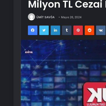
Milyon TL Cezai
ÜMİT SAVĞA
Mayıs 26, 2024
Facebook
Twitter
LinkedIn
Tumblr
Pinterest
Reddit