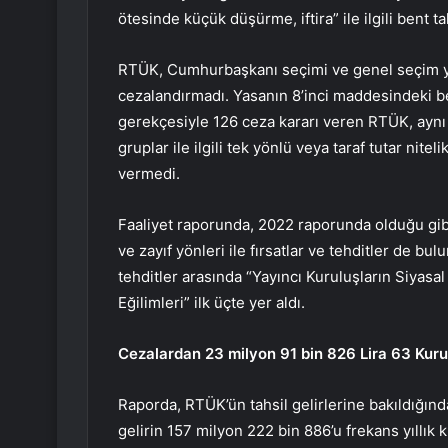
ötesinde küçük düşürme, iftira” ile ilgili bent tak
RTÜK, Cumhurbaşkanı seçimi ve genel seçim yılı
cezalandırmadı. Yasanın 8’inci maddesindeki be
gerekçesiyle 126 ceza kararı veren RTÜK, aynı 
gruplar ile ilgili tek yönlü veya taraf tutar ni
vermedi.
Faaliyet raporunda, 2022 raporunda olduğu gib
ve zayıf yönleri ile fırsatlar ve tehditler de b
tehditler arasında “Yayıncı Kuruluşların Siyas
Eğilimleri” ilk üçte yer aldı.
Cezalardan 23 milyon 91 bin 826 Lira 63 Kuru
Raporda, RTÜK’ün tahsil gelirlerine bakıldığın
gelirin 157 milyon 222 bin 886’u frekans yıllık 