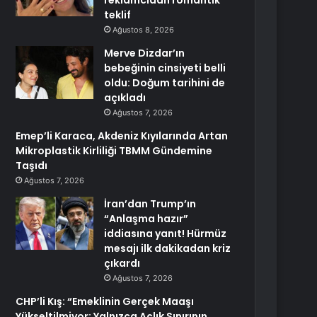
reklamcıdan romantik
teklif
Ağustos 8, 2026
Merve Dizdar’ın
bebeğinin cinsiyeti belli
oldu: Doğum tarihini de
açıkladı
Ağustos 7, 2026
Emep’li Karaca, Akdeniz Kıyılarında Artan
Mikroplastik Kirliliği TBMM Gündemine
Taşıdı
Ağustos 7, 2026
İran’dan Trump’ın
“Anlaşma hazır”
iddiasına yanıt! Hürmüz
mesajı ilk dakikadan kriz
çıkardı
Ağustos 7, 2026
CHP’li Kış: “Emeklinin Gerçek Maaşı
Yükseltilmiyor; Yalnızca Açlık Sınırının