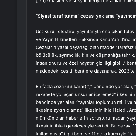
gerçek kişiler ve sosyal medya hesapları hak
“Siyasi taraf tutma” cezası yok ama “yayıncın
Üst Kurul, eleştirel yayınlarıyla öne çıkan tel
ve Yayın Hizmetleri Hakkında Kanun’un 8’inci m
Cezaların yasal dayanağı olan madde “tarafsızl
bölücülük, ayrımcılık, kin ve düşmanlığa tahrik, e
insan onuru ve özel hayatın gizliliği gibi…” be
maddedeki çeşitli bentlere dayanarak, 2023’te 
En fazla ceza (33 karar) “j” bendinde yer alan,
rekabete yol açan unsurlar içeremez” ilkesinin ih
bendinde yer alan “Yayınlar toplumun milli ve 
ilkesine aykırı olamaz” ilkesinin ihlali izledi.
mümkün olan haberlerin soruşturulmadan yayınl
ilkesinin ihlali gerekçesiyle verildi. Bu cezayı 1
kullanımıyla” ilgili bent ve 11 ceza kararıyla “özel