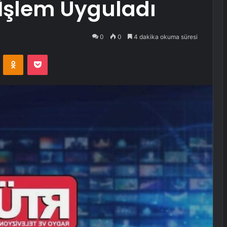
 İşlem Uyguladı
0
0
4 dakika okuma süresi
VKontakte
Odnoklassniki
Pocket