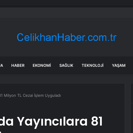
 Nilüfer’e 7 yeni park kazandırılıyor
FA
HABER
EKONOMI
SAĞLIK
TEKNOLOJI
YAŞAM
81 Milyon TL Cezai İşlem Uyguladı
da Yayıncılara 81