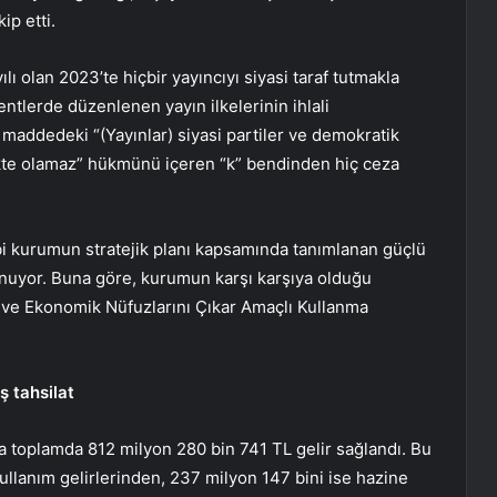
ip etti.
 olan 2023’te hiçbir yayıncıyı siyasi taraf tutmakla
ntlerde düzenlenen yayın ilkelerinin ihlali
maddedeki “(Yayınlar) siyasi partiler ve demokratik
telikte olamaz” hükmünü içeren “k” bendinden hiç ceza
i kurumun stratejik planı kapsamında tanımlanan güçlü
ulunuyor. Buna göre, kurumun karşı karşıya olduğu
al ve Ekonomik Nüfuzlarını Çıkar Amaçlı Kullanma
ş tahsilat
da toplamda 812 milyon 280 bin 741 TL gelir sağlandı. Bu
kullanım gelirlerinden, 237 milyon 147 bini ise hazine