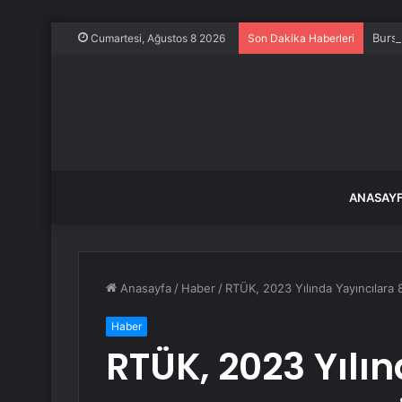
Bursa
Cumartesi, Ağustos 8 2026
Son Dakika Haberleri
ANASAY
Anasayfa
/
Haber
/
RTÜK, 2023 Yılında Yayıncılara 
Haber
RTÜK, 2023 Yılın