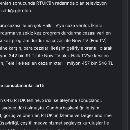
 yayınları sonucunda RTÜK’ün radarında olan televizyon
n aldığı görüldü.
a cezası ile en çok Halk TV’ye ceza verildi. İkinci
 durdurma ve sekiz kez program durdurma cezası verilen
e iki kez program durdurma cezası ile Now TV (Fox TV)
e karşın, para cezaları iletişim geliriyle orantılı olarak
ilyon 342 bin 91 TL ile Now TV aldı. Halk TV’ye kesilen
, Tele 1’e kesilen ceza miktarı 1 milyon 457 bin 546 TL
e sonuçlananlar arttı
n 64’ü RTÜK lehine, 26’sı ise aleyhine sonuçlandı.
 sadece dört olmuştu. Cumhurbaşkanlığı İletişim
t, görüş ve öneriler, RTÜK’ün İzleme ve Değerlendirme
avirliği, çeşitli medya hizmet sağlayıcı kuruluşlar ile