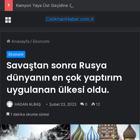
Kamyon Yaya Üst Geçidine Çarptı
Menü
Anasayfa
/
Ekonomi
Ekonomi
Savaştan sonra Rusya
dünyanın en çok yaptırım
uygulanan ülkesi oldu.
HASAN ALBAŞ
Şubat 23, 2023
0
12
1 dakika okuma süresi