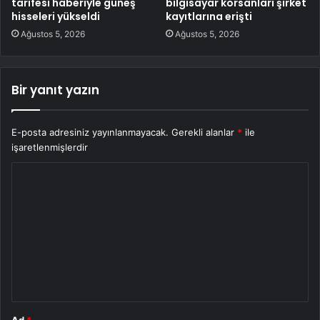
tarifesi haberiyle güneş
bilgisayar korsanları şirket
hisseleri yükseldi
kayıtlarına erişti
Ağustos 5, 2026
Ağustos 5, 2026
Bir yanıt yazın
E-posta adresiniz yayınlanmayacak.
Gerekli alanlar
*
ile
işaretlenmişlerdir
Y
o
r
u
m
*
Ad
*