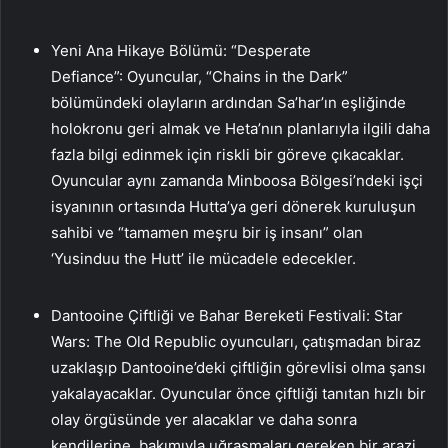
Yeni Ana Hikaye Bölümü: “Desperate
Defiance”: Oyuncular, “Chains in the Dark”
bölümündeki olayların ardından Sa’har’ın eşliğinde
holokronu geri almak ve Heta’nın planlarıyla ilgili daha
fazla bilgi edinmek için riskli bir göreve çıkacaklar.
Oyuncular aynı zamanda Minboosa Bölgesi’ndeki işçi
isyanının ortasında Hutta’ya geri dönerek kuruluşun
sahibi ve “tamamen meşru bir iş insanı” olan
‘Yusinduu the Hutt’ ile mücadele edecekler.
Dantooine Çiftliği ve Bahar Bereketi Festivali: Star
Wars: The Old Republic oyuncuları, çatışmadan biraz
uzaklaşıp Dantooine’deki çiftliğin görevlisi olma şansı
yakalayacaklar. Oyuncular önce çiftliği tanıtan hızlı bir
olay örgüsünde yer alacaklar ve daha sonra
kendilerine, bakımıyla uğraşmaları gereken bir arazi