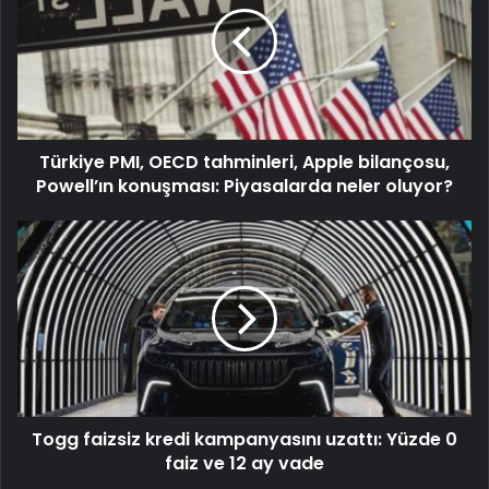
Türkiye PMI, OECD tahminleri, Apple bilançosu,
Powell’ın konuşması: Piyasalarda neler oluyor?
Togg faizsiz kredi kampanyasını uzattı: Yüzde 0
faiz ve 12 ay vade