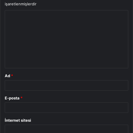
işaretlenmişlerdir
Y
o
r
u
m
*
Ad
*
E-posta
*
İnternet sitesi