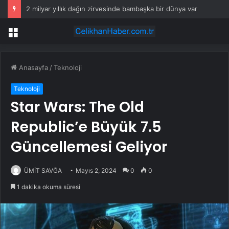
2 milyar yıllık dağın zirvesinde bambaşka bir dünya var
Menü
Anasayfa
/
Teknoloji
Teknoloji
Star Wars: The Old
Republic’e Büyük 7.5
Güncellemesi Geliyor
ÜMİT SAVĞA
Mayıs 2, 2024
0
0
1 dakika okuma süresi